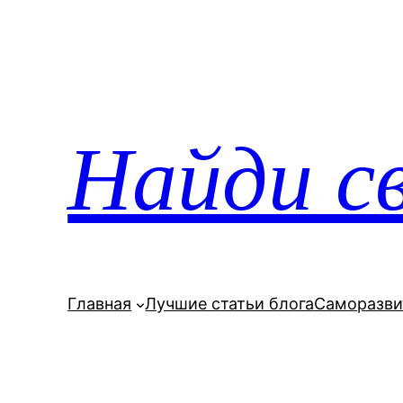
Перейти
к
содержимому
Найди св
Главная
Лучшие статьи блога
Саморазви