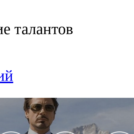
ие талантов
ий