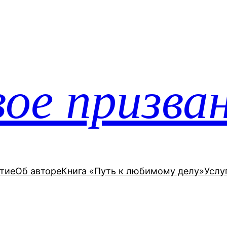
ое призва
тие
Об авторе
Книга «Путь к любимому делу»
Услу