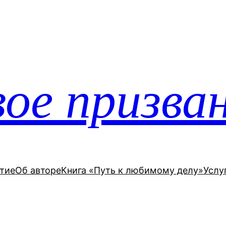
ое призва
тие
Об авторе
Книга «Путь к любимому делу»
Услу