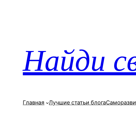
Перейти
к
содержимому
Найди св
Главная
Лучшие статьи блога
Саморазви