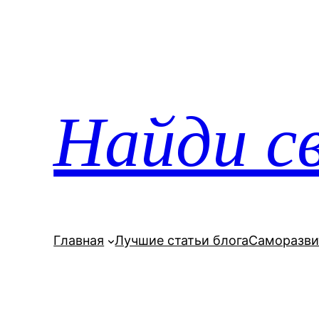
Перейти
к
содержимому
Найди св
Главная
Лучшие статьи блога
Саморазви