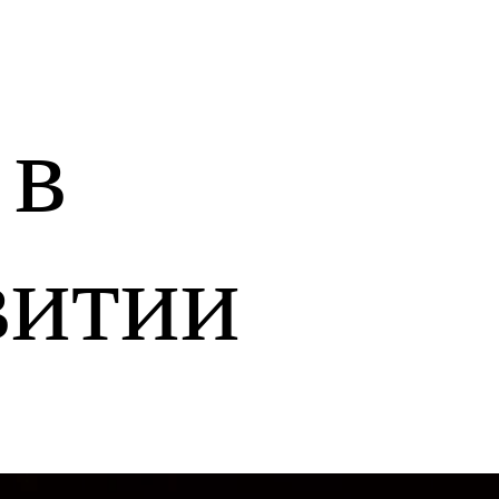
 в
витии