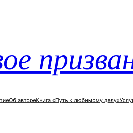
ое призва
тие
Об авторе
Книга «Путь к любимому делу»
Услу