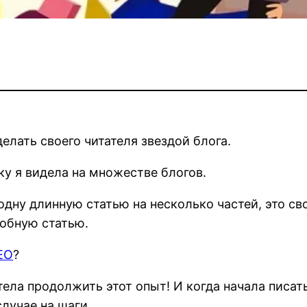
елать своего читателя звездой блога.
у я видела на множестве блогов.
одну длинную статью на несколько частей, это св
робную статью.
EO
?
отела продолжить этот опыт! И когда начала писат
лучае на шаги.