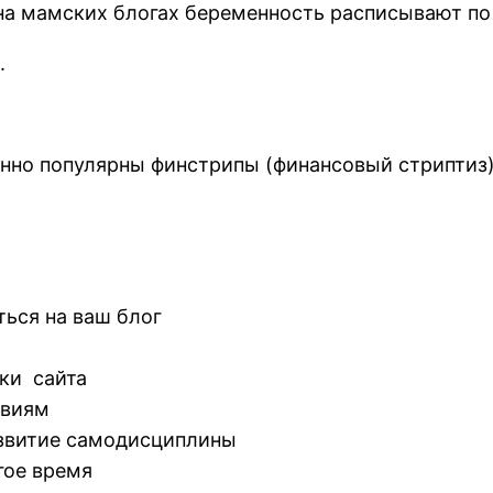
на мамских блогах беременность расписывают по
.
енно популярны финстрипы (финансовый стриптиз)
ться на ваш блог
тки сайта
твиям
азвитие самодисциплины
гое время