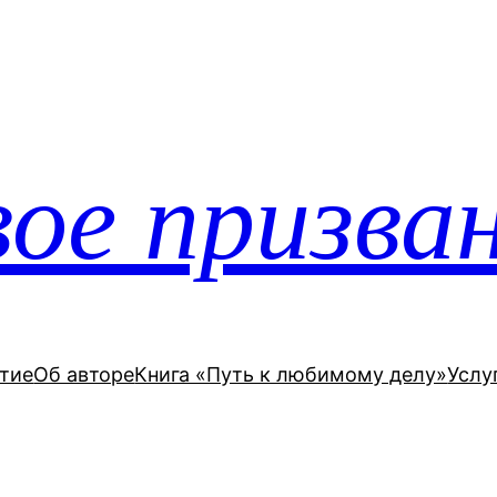
ое призва
тие
Об авторе
Книга «Путь к любимому делу»
Услу