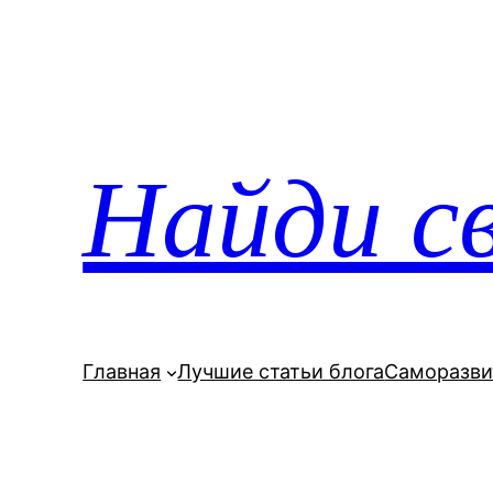
Перейти
к
содержимому
Найди св
Главная
Лучшие статьи блога
Саморазви