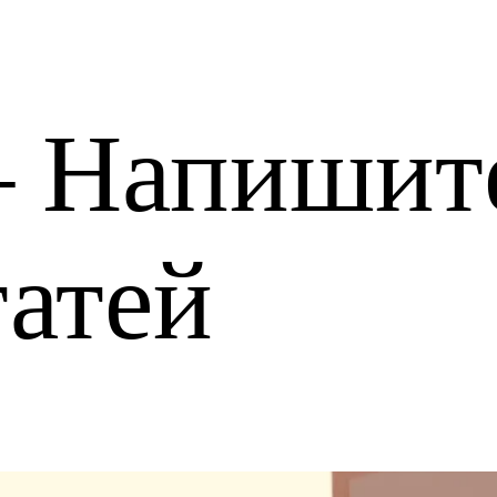
— Напишит
татей