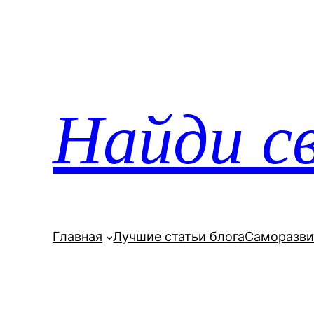
Перейти
к
содержимому
Найди св
Главная
Лучшие статьи блога
Саморазви