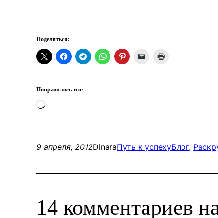
Поделиться:
Понравилось это:
Загрузка…
9 апреля, 2012
Dinara
Путь к успеху
Блог
, 
Раскр
14 комментариев н