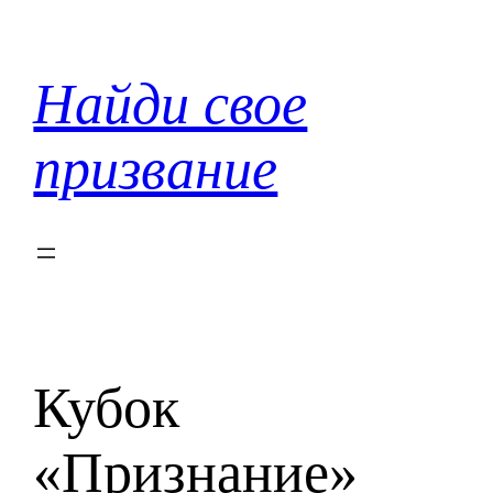
Перейти
к
содержимому
Найди свое
призвание
Кубок
«Признание»