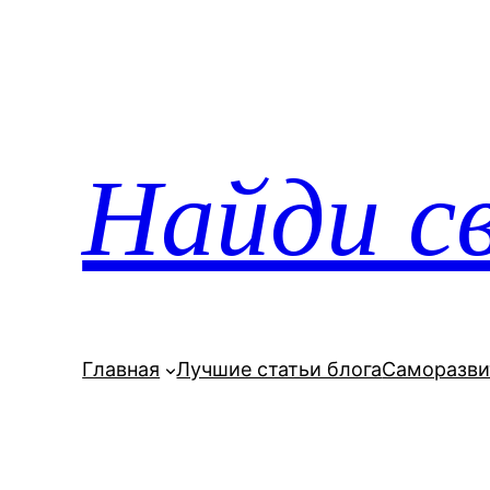
Перейти
к
содержимому
Найди св
Главная
Лучшие статьи блога
Саморазви