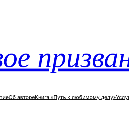
ое призва
тие
Об авторе
Книга «Путь к любимому делу»
Услу