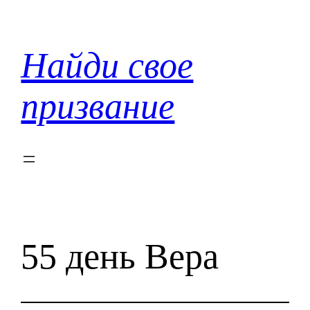
Перейти
к
содержимому
Найди свое
призвание
55 день Вера