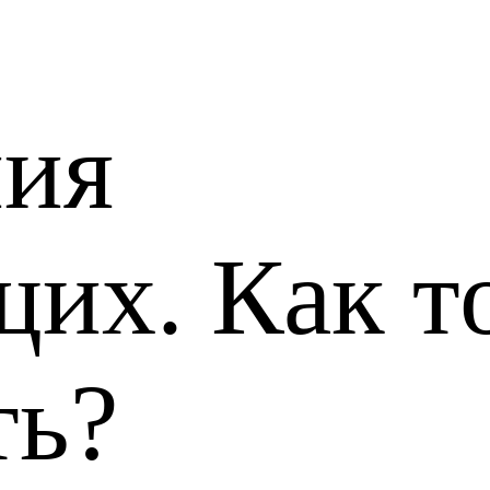
ия
их. Как т
ть?