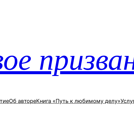
ое призва
тие
Об авторе
Книга «Путь к любимому делу»
Услу