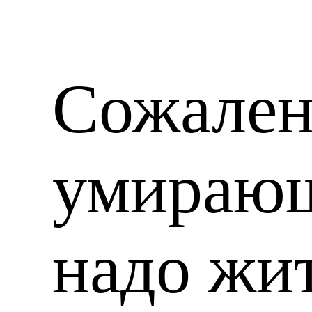
Сожален
умирающ
надо жи