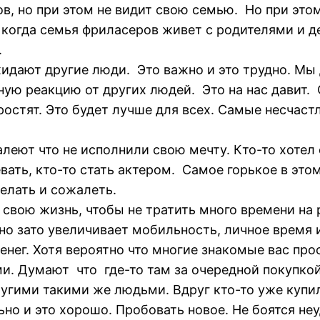
в, но при этом не видит свою семью. Но при эт
когда семья фриласеров живет с родителями и дет
.
жидают другие люди. Это важно и это трудно. М
ую реакцию от других людей. Это на нас давит. 
ростят. Это будет лучше для всех. Самые несчаст
еют что не исполнили свою мечту. Кто-то хотел 
вать, кто-то стать актером. Самое горькое в это
делать и сожалеть.
свою жизнь, чтобы не тратить много времени на 
но зато увеличивает мобильность, личное время 
нег. Хотя вероятно что многие знакомые вас прос
ми. Думают что где-то там за очередной покупко
угими такими же людьми. Вдруг кто-то уже купил ч
но и это хорошо. Пробовать новое. Не боятся неу