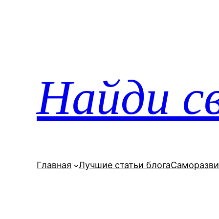
Перейти
к
содержимому
Найди св
Главная
Лучшие статьи блога
Саморазви