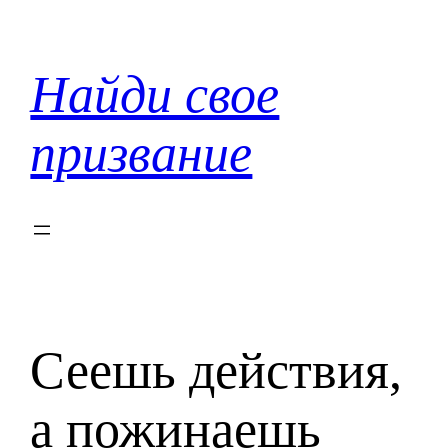
Перейти
к
содержимому
Найди свое
призвание
Сеешь действия,
а пожинаешь