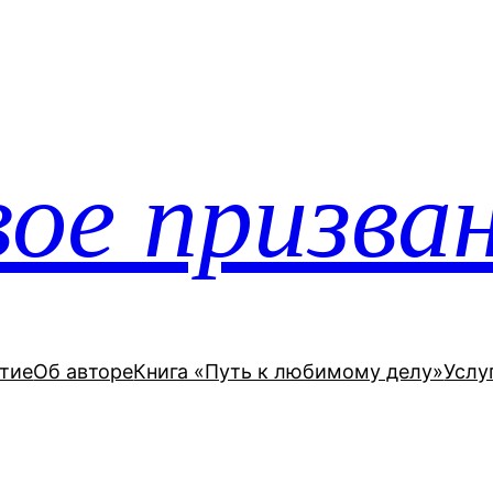
ое призва
тие
Об авторе
Книга «Путь к любимому делу»
Услу