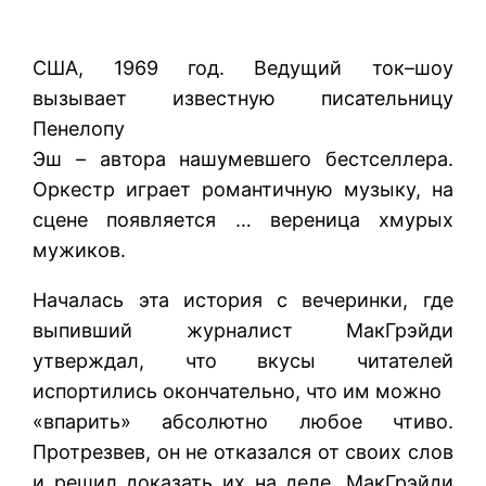
США, 1969 год. Ведущий ток–шоу
вызывает известную писательницу
Пенелопу
Эш – автора нашумевшего бестселлера.
Оркестр играет романтичную музыку, на
сцене появляется … вереница хмурых
мужиков.
Началась эта история с вечеринки, где
выпивший журналист МакГрэйди
утверждал, что вкусы читателей
испортились окончательно, что им можно
«впарить» абсолютно любое чтиво.
Протрезвев, он не отказался от своих слов
и решил доказать их на деле. МакГрэйди