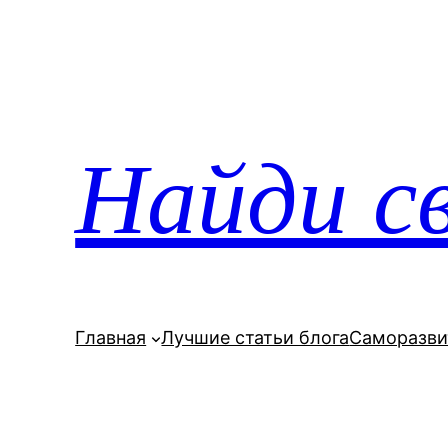
Перейти
к
содержимому
Найди св
Главная
Лучшие статьи блога
Саморазви