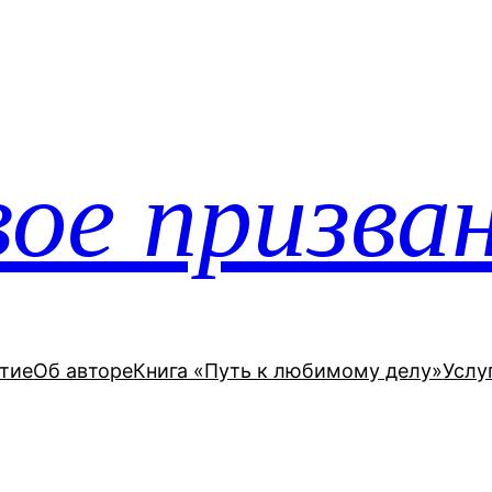
ое призва
тие
Об авторе
Книга «Путь к любимому делу»
Услу