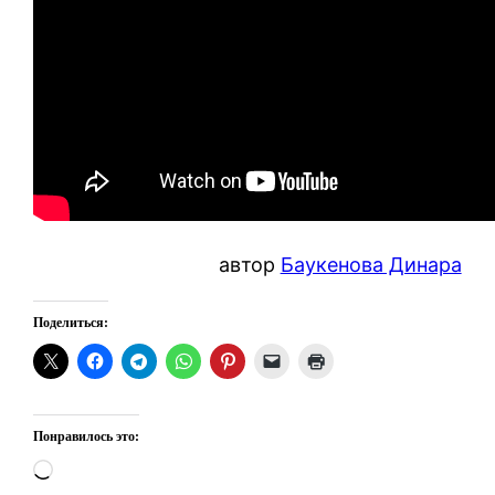
автор
Баукенова Динара
Поделиться:
Понравилось это:
Загрузка…