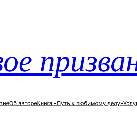
ое призва
тие
Об авторе
Книга «Путь к любимому делу»
Услу