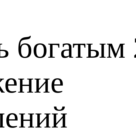
ь богатым 
ение
лений