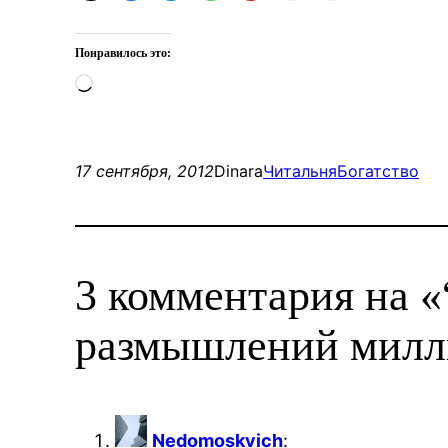
Понравилось это:
Загрузка…
17 сентября, 2012
Dinara
Читальня
Богатство
3 комментария на «
размышлений милл
Nedomoskvich
: