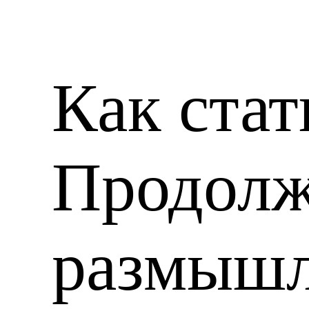
Как стат
Продолж
размыш