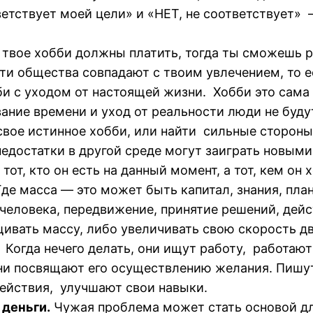
ветствует моей цели» и «НЕТ, не соответствует»
 твое хобби должны платить, тогда ты сможешь ра
сти общества совпадают с твоим увлечением, то ес
и с уходом от настоящей жизни. Хобби это сама 
ание времени и уход от реальности люди не буду
свое истинное хобби, или найти сильные стороны
едостатки в другой среде могут заиграть новыми
от, кто он есть на данный момент, а тот, кем он
Где масса — это может быть капитал, знания, пла
человека, передвижение, принятие решений, дейс
щивать массу, либо увеличивать свою скорость д
Когда нечего делать, они ищут работу, работают
ни посвящают его осуществлению желания. Пишут 
ействия, улучшают свои навыки.
 деньги.
Чужая проблема может стать основой дл