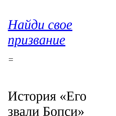
Перейти
к
содержимому
Найди свое
призвание
История «Его
звали Бопси»