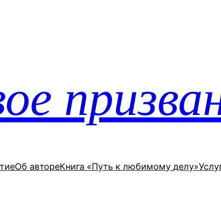
ое призва
тие
Об авторе
Книга «Путь к любимому делу»
Услу