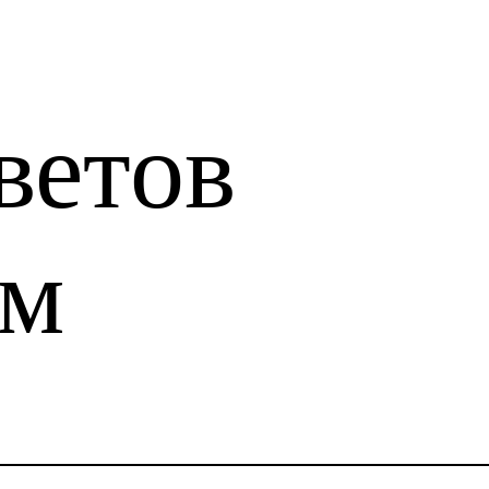
ветов
ам