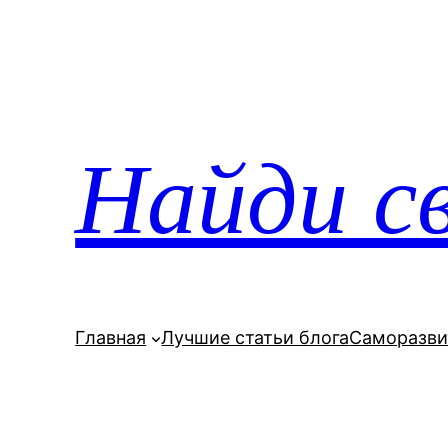
Перейти
к
содержимому
Найди св
Главная
Лучшие статьи блога
Саморазви