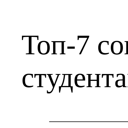
Топ-7 со
студент