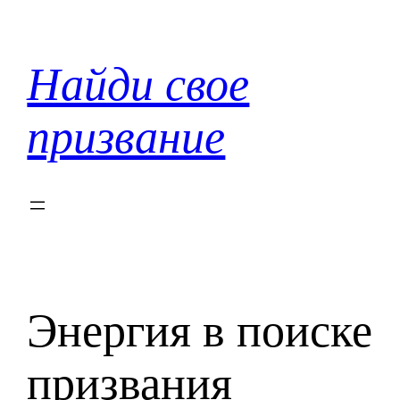
Перейти
к
содержимому
Найди свое
призвание
Энергия в поиске
призвания